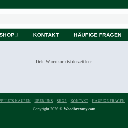
SHOP
KONTAKT
HÄUFIGE FRAGEN
Dein Warenkorb ist derzeit leer.
PELLETS KAUFEN
ÜBER UNS
SHOP
KONTAKT
HÄUFIGE FRAGEN
Copyright 2026 ©
Woodbrezany.com