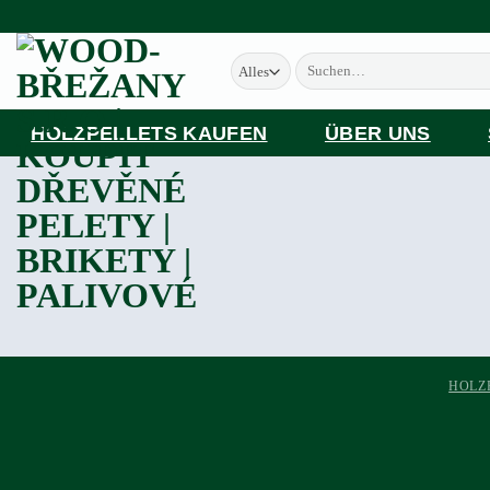
Zum
Inhalt
Suchen
springen
nach:
HOLZPELLETS KAUFEN
ÜBER UNS
HOLZ