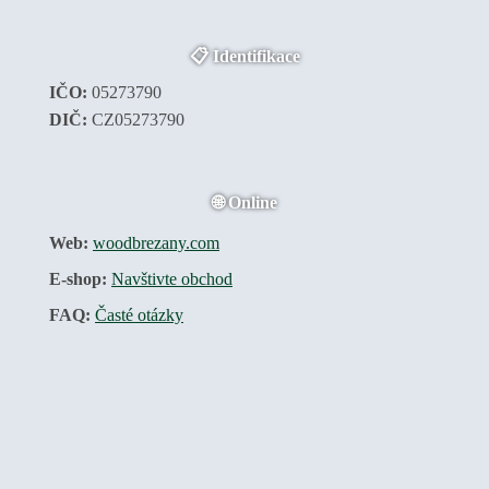
📋 Identifikace
IČO:
05273790
DIČ:
CZ05273790
🌐 Online
Web:
woodbrezany.com
E-shop:
Navštivte obchod
FAQ:
Časté otázky