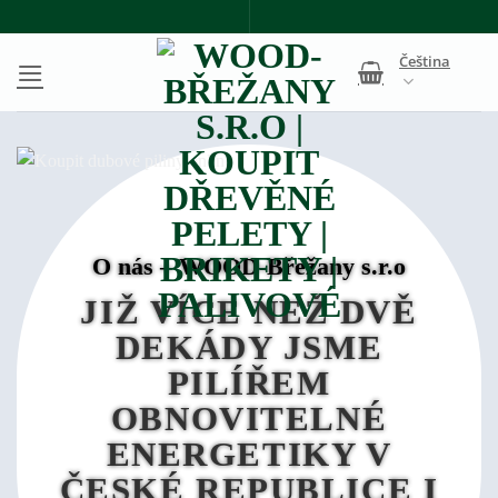
Přeskočit
na
Čeština
obsah
O nás – WOOD-Břežany s.r.o
JIŽ VÍCE NEŽ DVĚ
DEKÁDY JSME
PILÍŘEM
OBNOVITELNÉ
ENERGETIKY V
ČESKÉ REPUBLICE I