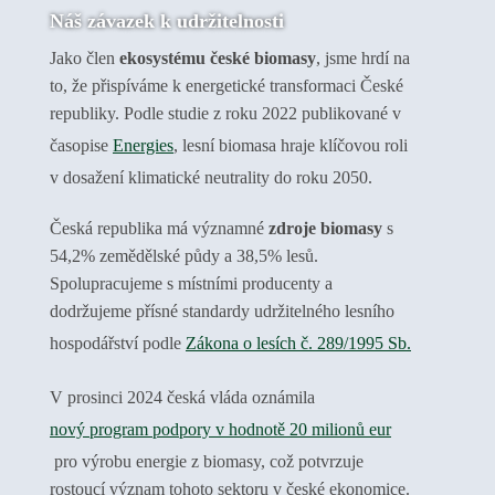
Náš závazek k udržitelnosti
Jako člen
ekosystému české biomasy
, jsme hrdí na
to, že přispíváme k energetické transformaci České
republiky. Podle studie z roku 2022 publikované v
časopise
Energies
, lesní biomasa hraje klíčovou roli
v dosažení klimatické neutrality do roku 2050.
Česká republika má významné
zdroje biomasy
s
54,2% zemědělské půdy a 38,5% lesů.
Spolupracujeme s místními producenty a
dodržujeme přísné standardy udržitelného lesního
hospodářství podle
Zákona o lesích č. 289/1995 Sb.
V prosinci 2024 česká vláda oznámila
nový program podpory v hodnotě 20 milionů eur
pro výrobu energie z biomasy, což potvrzuje
rostoucí význam tohoto sektoru v české ekonomice.