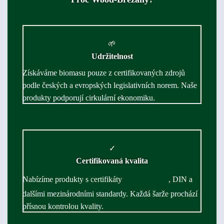
🌱
Udržitelnost
Získáváme biomasu pouze z certifikovaných zdrojů
podle českých a evropských legislativních norem. Naše
produkty podporují cirkulární ekonomiku.
✓
Certifikovaná kvalita
Nabízíme produkty s certifikáty
EN PLUS A1
, DIN a
dalšími mezinárodními standardy. Každá šarže prochází
přísnou kontrolou kvality.