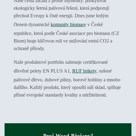
Naše cesta začala z prosté myšlenky: poskytovat
ekologicky šetrná palivová řešení, která podporují
přechod Evropy k čisté energii. Dnes jsme hrdým
členem dynamické
komunity biomasy
v České
republice, která podle České asociace pro biomasu (CZ
Biom) hraje klíčovou roli ve snižování emisí CO2 a
ochraně přírody.
Naše produktové portfolio zahrnuje certifikované
dřevěné pelety EN PLUS A1,
RUF brikety
, sušené
palivové dřevo, dubové piliny, borové hobliny a mnoho
dalšího. Každý produkt, který opouští náš sklad, splňuje
přísné evropské standardy kvality a udržitelnosti.
Proč Wood-Břežany?