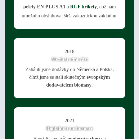
pelety EN PLUS A1
a
RUF brikety
, což nám
umožnilo obsluhovat širší zákaznickou základnu.
2018
Mezinárodní růst
Zahájili jsme dodávky do Německa a Polska,
čímž jsme se stali skutečným
evropským
dodavatelem biomasy
.
2021
Digitální transformace
Spustili jsme náš
moderní e-shop
na