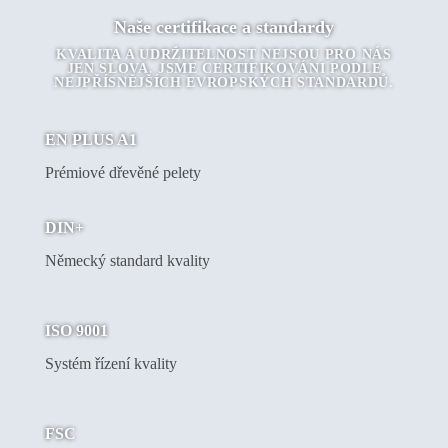
Naše certifikace a standardy
KVALITA A UDRŽITELNOST NEJSOU PRO NÁS
JEN SLOVA. JSME CERTIFIKOVÁNI PODLE
NEJPŘÍSNĚJŠÍCH EVROPSKÝCH STANDARDŮ.
EN PLUS A1
Prémiové dřevěné pelety
DIN+
Německý standard kvality
ISO 9001
Systém řízení kvality
FSC