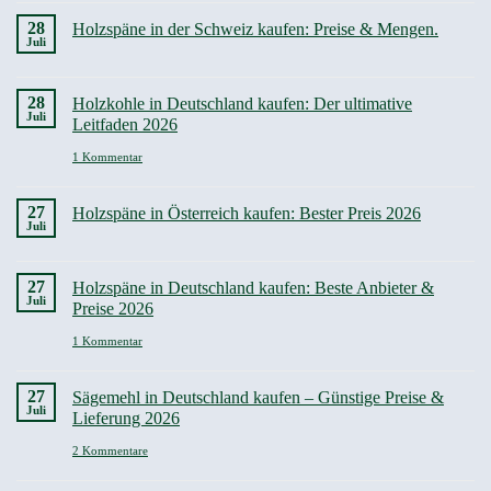
Kommentare
zu
28
Holzspäne in der Schweiz kaufen: Preise & Mengen.
Holzkohle
Juli
in
Österreich
Keine
kaufen
Kommentare
zu
28
Holzkohle in Deutschland kaufen: Der ultimative
Holzspäne
Juli
in
Leitfaden 2026
der
Schweiz
zu
1 Kommentar
kaufen:
Holzkohle
Preise
in
&
Deutschland
Mengen.
27
Holzspäne in Österreich kaufen: Bester Preis 2026
kaufen:
Juli
Der
ultimative
Keine
Leitfaden
Kommentare
2026
zu
27
Holzspäne in Deutschland kaufen: Beste Anbieter &
Holzspäne
Juli
in
Preise 2026
Österreich
kaufen:
zu
1 Kommentar
Bester
Holzspäne
Preis
in
2026
Deutschland
27
Sägemehl in Deutschland kaufen – Günstige Preise &
kaufen:
Juli
Beste
Lieferung 2026
Anbieter
&
zu
2 Kommentare
Preise
Sägemehl
2026
in