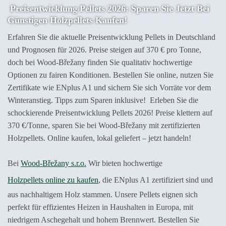
Preisentwicklung Pellets 2026: Sparen Sie Jetzt Bei
Günstigen Holzpellets Kaufen!
Erfahren Sie die aktuelle Preisentwicklung Pellets in Deutschland
und Prognosen für 2026. Preise steigen auf 370 € pro Tonne,
doch bei Wood-Břežany finden Sie qualitativ hochwertige
Optionen zu fairen Konditionen. Bestellen Sie online, nutzen Sie
Zertifikate wie ENplus A1 und sichern Sie sich Vorräte vor dem
Winteranstieg. Tipps zum Sparen inklusive! Erleben Sie die
schockierende Preisentwicklung Pellets 2026! Preise klettern auf
370 €/Tonne, sparen Sie bei Wood-Břežany mit zertifizierten
Holzpellets. Online kaufen, lokal geliefert – jetzt handeln!
Bei
Wood-Břežany s.r.o.
Wir bieten hochwertige
Holzpellets online zu kaufen
, die ENplus A1 zertifiziert sind und
aus nachhaltigem Holz stammen.
Unsere Pellets eignen sich
perfekt für effizientes Heizen in Haushalten in Europa, mit
niedrigem Aschegehalt und hohem Brennwert. Bestellen Sie