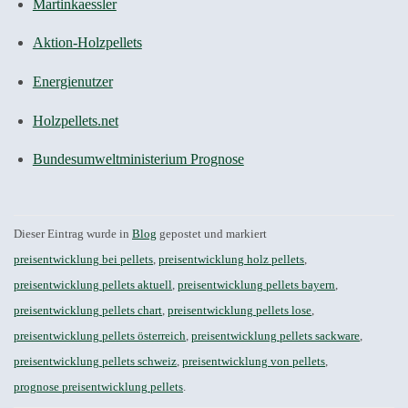
Martinkaessler
Aktion-Holzpellets
Energienutzer
Holzpellets.net
Bundesumweltministerium Prognose
Dieser Eintrag wurde in
Blog
gepostet und markiert
preisentwicklung bei pellets
,
preisentwicklung holz pellets
,
preisentwicklung pellets aktuell
,
preisentwicklung pellets bayern
,
preisentwicklung pellets chart
,
preisentwicklung pellets lose
,
preisentwicklung pellets österreich
,
preisentwicklung pellets sackware
,
preisentwicklung pellets schweiz
,
preisentwicklung von pellets
,
prognose preisentwicklung pellets
.