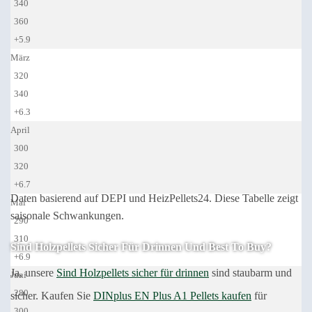
340
360
+5.9
März
320
340
+6.3
April
300
320
+6.7
Daten basierend auf DEPI und HeizPellets24. Diese Tabelle zeigt
Mai
saisonale Schwankungen.
290
310
Sind Holzpellets Sicher Für Drinnen Und Best To Buy?
+6.9
Ja, unsere
Sind Holzpellets sicher für drinnen
sind staubarm und
Juni
280
sicher. Kaufen Sie
DINplus EN Plus A1 Pellets kaufen
für
300