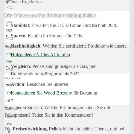
optimale Ergebnisse.
+7.1
Juli
Key Takeaways Zur Preisentwicklung Pellets
275
Stabilität
: Erwarten Sie 315 €/Tonne Durchschnitt 2026.
295
Sparen
: Kaufen im Sommer für Tiefs.
+7.3
Nachhaltigkeit
: Wählen Sie zertifizierte Produkte wie unsere
August
278
Holzpellets EN Plus A1 kaufen
.
298
Vergleich
: Pellets sind günstiger als Gas, per
+7.2
Bundesregierung-Prognose bis 2027.
September
Action
: Besuchen Sie unseren
300
Kontaktieren Sie Wood Brezany
für Beratung.
320
+6.7
Engagieren Sie sich: Welche Erfahrungen haben Sie mit
Oktober
Pelletpreisen? Teilen Sie in den Kommentaren!
330
350
Die
Preisentwicklung Pellets
bleibt ein heißes Thema, und bei
+6.1