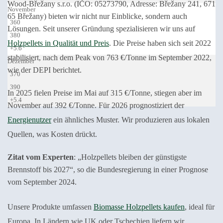
Wood-Břežany s.r.o. (IČO: 05273790, Adresse: Břežany 241, 671
November
65 Břežany) bieten wir nicht nur Einblicke, sondern auch
360
Lösungen. Seit unserer Gründung spezialisieren wir uns auf
380
Holzpellets in Qualität und Preis
. Die Preise haben sich seit 2022
+5.6
stabilisiert, nach dem Peak von 763 €/Tonne im September 2022,
Dezember
wie der DEPI berichtet.
370
390
In 2025 fielen Preise im Mai auf 315 €/Tonne, stiegen aber im
+5.4
November auf 392 €/Tonne. Für 2026 prognostiziert der
Energienutzer
ein ähnliches Muster. Wir produzieren aus lokalen
Quellen, was Kosten drückt.
Zitat vom Experten
: „Holzpellets bleiben der günstigste
Brennstoff bis 2027“, so die Bundesregierung in einer Prognose
vom September 2024.
Unsere Produkte umfassen
Biomasse Holzpellets kaufen
, ideal für
Europa. In Ländern wie UK oder Tschechien liefern wir