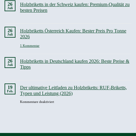
Deutschland
26
Holzbriketts in der Schweiz kaufen: Premium-Qualität zu
kaufen
Juli
–
besten Preisen
Günstige
Preise
Keine
&
Kommentare
Lieferung
zu
2026
26
Holzbriketts Österreich Kaufen: Bester Preis Pro Tonne
Holzbriketts
Juli
in
2026
der
Schweiz
zu
1 Kommentar
kaufen:
Holzbriketts
Premium-
Österreich
Qualität
Kaufen:
zu
26
Holzbriketts in Deutschland kaufen 2026: Beste Preise &
Bester
besten
Juli
Preis
Preisen
Tipps
Pro
Tonne
Keine
2026
Kommentare
zu
19
Der ultimative Leitfaden zu Holzbriketts: RUF-Briketts,
Holzbriketts
Feb.
in
Typen und Leistung (2026)
Deutschland
kaufen
für
Kommentare deaktiviert
2026:
Der
Beste
Preise
ultimative
&
Leitfaden
Tipps
zu
Holzbriketts:
RUF-