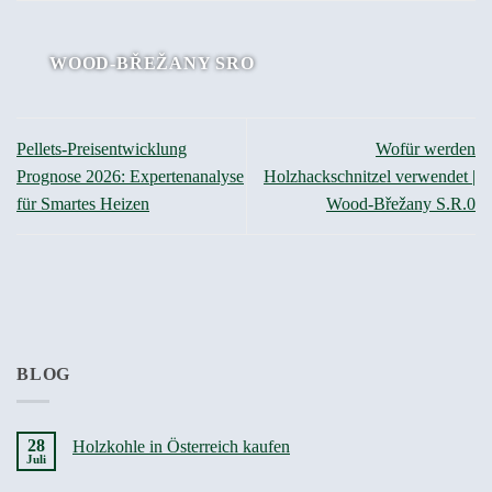
WOOD-BŘEŽANY SRO
Pellets-Preisentwicklung
Wofür werden
Prognose 2026: Expertenanalyse
Holzhackschnitzel verwendet |
für Smartes Heizen
Wood-Břežany S.R.0
BLOG
28
Holzkohle in Österreich kaufen
Juli
Keine