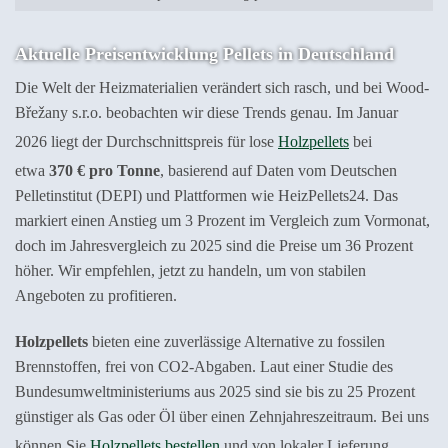
Aktuelle Preisentwicklung Pellets in Deutschland
Die Welt der Heizmaterialien verändert sich rasch, und bei Wood-
Břežany s.r.o. beobachten wir diese Trends genau. Im Januar
2026 liegt der Durchschnittspreis für lose
Holzpellets
bei
etwa
370 € pro Tonne
, basierend auf Daten vom Deutschen
Pelletinstitut (DEPI) und Plattformen wie HeizPellets24. Das
markiert einen Anstieg um 3 Prozent im Vergleich zum Vormonat,
doch im Jahresvergleich zu 2025 sind die Preise um 36 Prozent
höher. Wir empfehlen, jetzt zu handeln, um von stabilen
Angeboten zu profitieren.
Holzpellets
bieten eine zuverlässige Alternative zu fossilen
Brennstoffen, frei von CO2-Abgaben. Laut einer Studie des
Bundesumweltministeriums aus 2025 sind sie bis zu 25 Prozent
günstiger als Gas oder Öl über einen Zehnjahreszeitraum. Bei uns
können Sie
Holzpellets
bestellen
und
von lokaler Lieferung