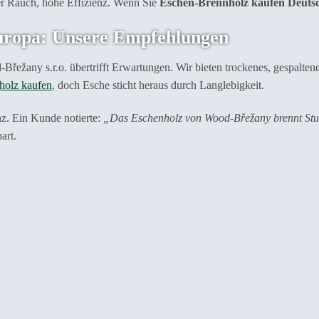
ger Rauch, hohe Effizienz. Wenn Sie
Eschen-Brennholz kaufen Deuts
Europa: Unsere Empfehlungen
řežany s.r.o. übertrifft Erwartungen. Wir bieten trockenes, gespaltenes
holz kaufen
, doch Esche sticht heraus durch Langlebigkeit.
z. Ein Kunde notierte:
„Das Eschenholz von Wood-Břežany brennt Stun
art.