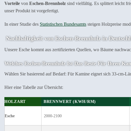
Vorteile
von
Eschen-Brennholz
sind vielfältig. Es splittert leicht
unser Produkt ist vorgefertigt.
In einer Studie des
Statistischen Bundesamts
steigen Holzpreise moder
Nachhaltigkeit von Eschen-Brennholz in Deutsch
Unsere Esche kommt aus zertifizierten Quellen, wo Bäume nachwac
Welches Eschen-Brennholz Ist Das Beste Für Ihren Ka
Wählen Sie basierend auf Bedarf: Für Kamine eignet sich 33-cm-Lä
Hier eine Tabelle zur Übersicht:
HOLZART
BRENNWERT (KWH/RM)
Esche
2000-2100