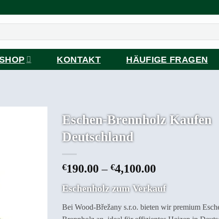
SHOP
KONTAKT
HÄUFIGE FRAGEN
Eschen-Brennholz Kaufen
Deutschland
Preisspanne
€
190.00
–
€
4,100.00
€190.00
Eschenholz zum Verkauf
bis
€4,100.00
Bei Wood-Břežany s.r.o. bieten wir premium Esch