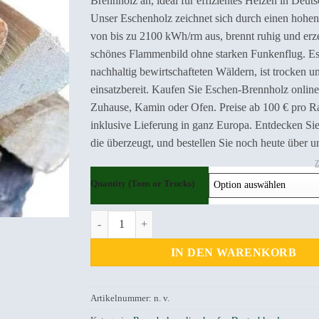
Brennholz an, ideal für effizientes Heizen in Deuts
Unser Eschenholz zeichnet sich durch einen hohe
von bis zu 2100 kWh/rm aus, brennt ruhig und erz
schönes Flammenbild ohne starken Funkenflug. Es
nachhaltig bewirtschafteten Wäldern, ist trocken un
einsatzbereit. Kaufen Sie Eschen-Brennholz online
Zuhause, Kamin oder Ofen. Preise ab 100 € pro 
inklusive Lieferung in ganz Europa. Entdecken Sie
die überzeugt, und bestellen Sie noch heute über 
Quantity (Tons or Trucks)
Eschen-Brennholz Kaufen Deutschland Menge
IN DEN WARENKORB
Artikelnummer:
n. v.