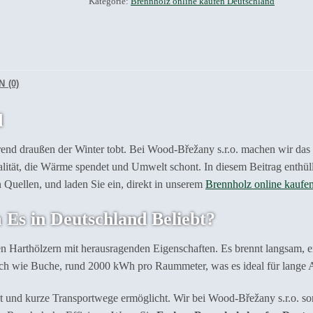
Kategorie:
Brennholz online kaufen Deutschland
 (0)
d
ährend draußen der Winter tobt. Bei Wood-Břežany s.r.o. machen wir da
ualität, die Wärme spendet und Umwelt schont. In diesem Beitrag enthü
en Quellen, und laden Sie ein, direkt in unserem
Brennholz online kaufe
Es in Deutschland Beliebt?
en Harthölzern mit herausragenden Eigenschaften. Es brennt langsam, e
ch wie Buche, rund 2000 kWh pro Raummeter, was es ideal für lange
 ist und kurze Transportwege ermöglicht. Wir bei Wood-Břežany s.r.o. 