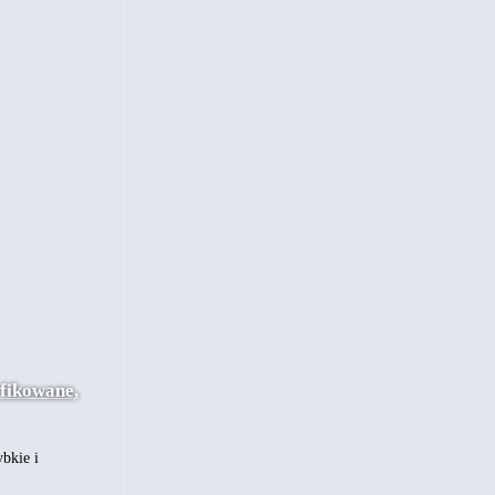
yfikowane,
bkie i