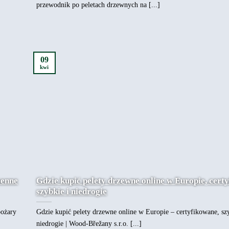
przewodnik po peletach drzewnych na [...]
09
kwi
senne
Gdzie kupić pelety drzewne online w Europie, cert
szybkie i niedrogie
pożary
Gdzie kupić pelety drzewne online w Europie – certyfikowane, szy
niedrogie | Wood-Břežany s.r.o. [...]