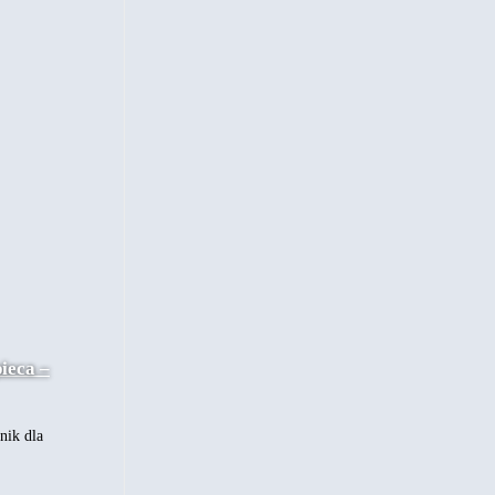
ieca –
nik dla