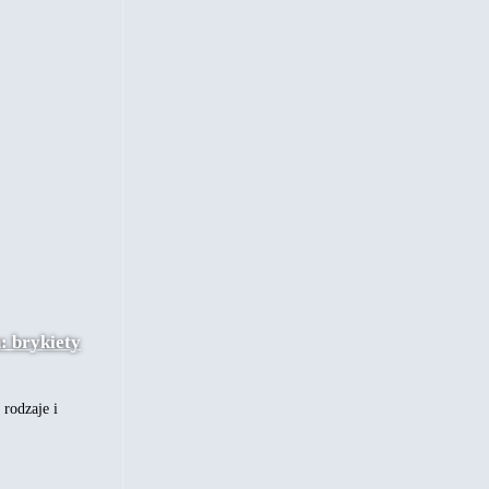
: brykiety
rodzaje i