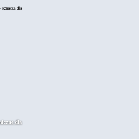
Rodzaje,
gatunki,
o oznacza dla
ceny
i
wskazówki
dotyczące
zakupów
niczne dla