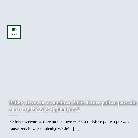
09
kwi
Pellety drzewne vs opałowe 2026: Które paliwo pozwala
zaoszczędzić więcej pieniędzy?
Pellety drzewne vs drewno opałowe w 2026 r.: Które paliwo pozwala
zaoszczędzić więcej pieniędzy? Jeśli [...]