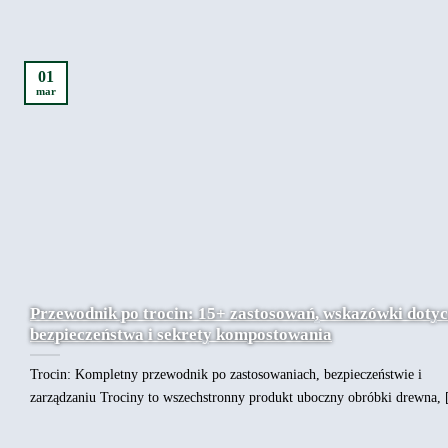
01
mar
Przewodnik po trocin: 15+ zastosowań, wskazówki doty
bezpieczeństwa i sekrety kompostowania
Trocin: Kompletny przewodnik po zastosowaniach, bezpieczeństwie i
zarządzaniu Trociny to wszechstronny produkt uboczny obróbki drewna, [