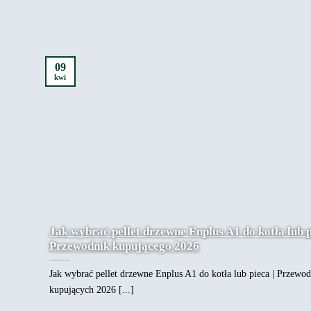
09
kwi
Jak wybrać pellet drzewne Enplus A1 do kotła lub p
Przewodnik kupującego 2026
Jak wybrać pellet drzewne Enplus A1 do kotła lub pieca | Przewod
kupujących 2026 [...]