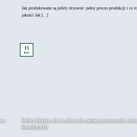
Jak produkowane są pelety drzewne: pełny proces produkcji i co t
jakości Jak [...]
15
kwi
j w
Pellet Enplus A1 vs A2 vs B: pełne porównanie tech
kupujących