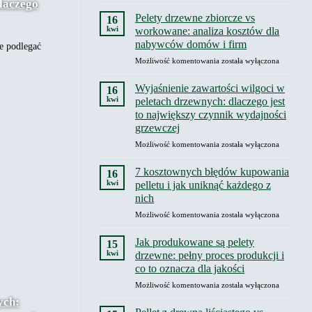
po
dlaczego
i
certyfikacji
degradacja
Pelety drzewne zbiorcze vs
16
Enplus:
jakości
kwi
workowane: analiza kosztów dla
co
nabywców domów i firm
ie podlegać
obejmuje
Pelety
Możliwość komentowania
i
została wyłączona
drzewne
dlaczego
zbiorcze
powinien
Wyjaśnienie zawartości wilgoci w
16
vs
być
kwi
peletach drzewnych: dlaczego jest
workowane:
niezbywalny
to największy czynnik wydajności
analiza
grzewczej
kosztów
dla
Wyjaśnienie
Możliwość komentowania
została wyłączona
nabywców
zawartości
domów
wilgoci
7 kosztownych błędów kupowania
16
i
w
kwi
pelletu i jak uniknąć każdego z
firm
peletach
nich
drzewnych:
7
Możliwość komentowania
dlaczego
została wyłączona
kosztownych
jest
błędów
to
Jak produkowane są pelety
15
kupowania
największy
kwi
drzewne: pełny proces produkcji i
pelletu
czynnik
co to oznacza dla jakości
i
wydajności
Jak
Możliwość komentowania
jak
została wyłączona
grzewczej
produkowane
uniknąć
ych:
są
każdego