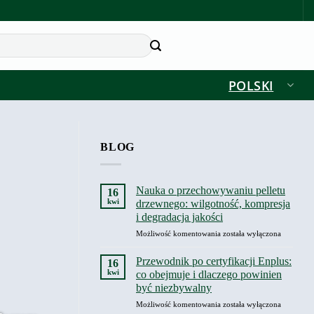
POLSKI
BLOG
Nauka o przechowywaniu pelletu
16
kwi
drzewnego: wilgotność, kompresja
i degradacja jakości
Nauka
Możliwość komentowania
została wyłączona
o
przechowywaniu
Przewodnik po certyfikacji Enplus:
16
pelletu
kwi
co obejmuje i dlaczego powinien
drzewnego:
być niezbywalny
wilgotność,
Przewodnik
Możliwość komentowania
kompresja
została wyłączona