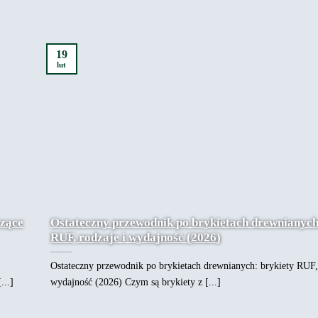
19
lut
czące
Ostateczny przewodnik po brykietach drewnianych
RUF, rodzaje i wydajność (2026)
Ostateczny przewodnik po brykietach drewnianych: brykiety RUF, 
...]
wydajność (2026) Czym są brykiety z [...]