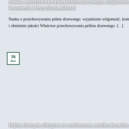
Nauka o przechowywaniu pelletu drzewnego: wilgotność
kompresja i degradacja jakości
Nauka o przechowywaniu peletu drzewnego: wyjaśniono wilgotność, kom
i obniżenie jakości Właściwe przechowywania pelletu drzewnego. [...]
16
kwi
Pelety drzewne zbiorcze vs workowane: analiza kosztów