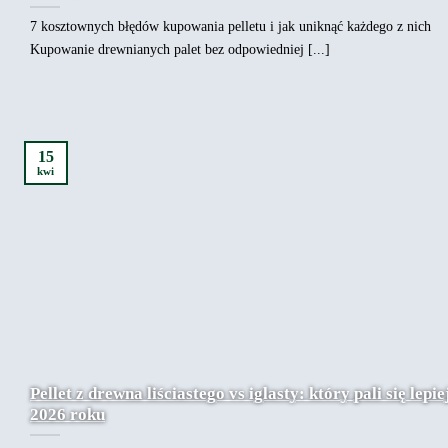
7 kosztownych błędów kupowania pelletu i jak uniknąć każdego z nich
Kupowanie drewnianych palet bez odpowiedniej [...]
15
kwi
Pellet z drewna liściastego vs iglasty: który pali się lepie
2026 roku