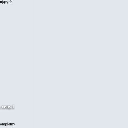
pujących
 ceny i
Kompletny