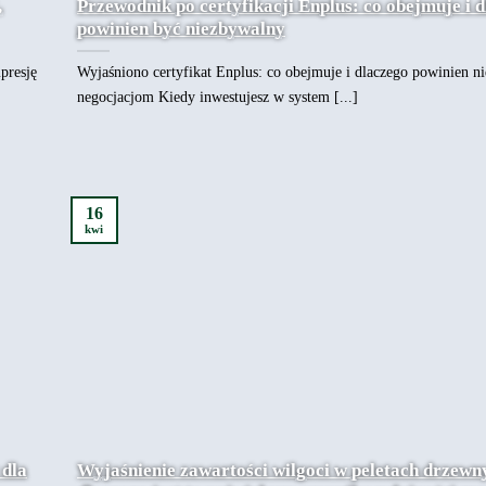
,
Przewodnik po certyfikacji Enplus: co obejmuje i 
powinien być niezbywalny
presję
Wyjaśniono certyfikat Enplus: co obejmuje i dlaczego powinien n
negocjacjom Kiedy inwestujesz w system [...]
16
kwi
 dla
Wyjaśnienie zawartości wilgoci w peletach drzewn