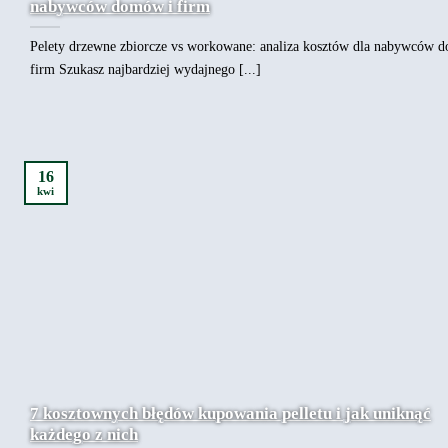
nabywców domów i firm
Pelety drzewne zbiorcze vs workowane: analiza kosztów dla nabywców 
firm Szukasz najbardziej wydajnego [...]
16
kwi
7 kosztownych błędów kupowania pelletu i jak uniknąć
każdego z nich