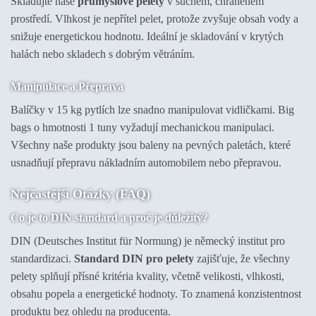
Skladujte naše
průmyslové pelety
v suchém, chráněném
prostředí. Vlhkost je nepřítel pelet, protože zvyšuje obsah vody a
snižuje energetickou hodnotu. Ideální je skladování v krytých
halách nebo skladech s dobrým větráním.
Manipulace a Přeprava
Balíčky v 15 kg pytlích lze snadno manipulovat vidličkami. Big
bags o hmotnosti 1 tuny vyžadují mechanickou manipulaci.
Všechny naše produkty jsou baleny na pevných paletách, které
usnadňují přepravu nákladním automobilem nebo přepravou.
Nejčastější Otázky (FAQ)
Co je to DIN standard a proč je důležitý?
DIN (Deutsches Institut für Normung) je německý institut pro
standardizaci.
Standard DIN pro pelety
zajišťuje, že všechny
pelety splňují přísné kritéria kvality, včetně velikosti, vlhkosti,
obsahu popela a energetické hodnoty. To znamená konzistentnost
produktu bez ohledu na producenta.