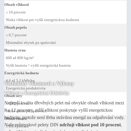
Obsah vlhkosti
≤ 10 procent
Nízká vlhkost pro vyšší energetickou hodnotu
Obsah popela
≤ 0,7 procent
Minimální zbytek po spalování
Hustota zrna
600 až 800 kg/m³
Vyšší hustota = vyšší energetická hustota
Energetická hodnota
4,6 až 5,2 kWh/kg
Technické Vlastnosti a Výkony
Energetická produktivita
Vlhkost a Energetická Efektivita
Obsah síry
Nejlepší kvalita dřevěných pelet má obvykle obsah vlhkosti mezi
≤ 0,03 procent
8 a 12 procenty, nižší vlhkost poskytuje vyšší energetickou
Nízké emise při spalování
hodnotu, protože není třeba strávilou energií na odpařování vody.
Obsah chloru
Naše průmyslové pelety DIN
udržují vlhkost pod 10 procent
,
≤ 0,07 procent