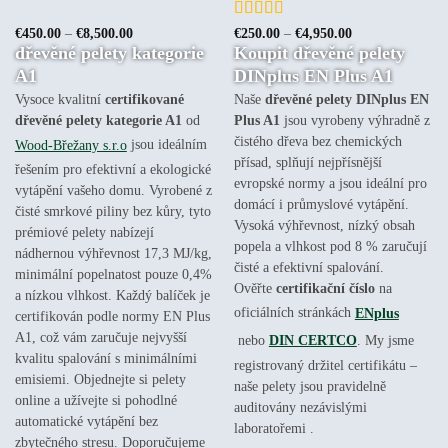
Hodnocení
Rozpětí
Rozpětí
€
450.00
–
€
8,500.00
€
250.00
–
€
4,950.00
cen:
cen:
3.5
z 5
dřevěné pelety kategorie
Koupit dřevěné pelety
€450.00
€250.00
až
až
A1
DINplus EN Plus A1
€8,500.00
€4,950.00
Vysoce kvalitní
certifikované
Naše
dřevěné pelety DINplus EN
dřevěné pelety kategorie A1
od
Plus A1
jsou vyrobeny výhradně z
čistého dřeva bez chemických
Wood-Břežany s.r.o
jsou ideálním
přísad, splňují nejpřísnější
řešením pro efektivní a ekologické
evropské normy a jsou ideální pro
vytápění vašeho domu. Vyrobené z
domácí i průmyslové vytápění.
čisté smrkové piliny bez kůry, tyto
Vysoká výhřevnost, nízký obsah
prémiové pelety nabízejí
popela a vlhkost pod 8 % zaručují
nádhernou výhřevnost 17,3 MJ/kg,
čisté a efektivní spalování.
minimální popelnatost pouze 0,4%
Ověřte
certifikační číslo
na
a nízkou vlhkost. Každý balíček je
oficiálních stránkách
ENplus
certifikován podle normy EN Plus
A1, což vám zaručuje nejvyšší
nebo
DIN CERTCO
. My jsme
kvalitu spalování s minimálními
registrovaný držitel certifikátu –
emisiemi. Objednejte si pelety
naše pelety jsou pravidelně
online a užívejte si pohodlné
auditovány nezávislými
automatické vytápění bez
laboratořemi .
zbytečného stresu. Doporučujeme