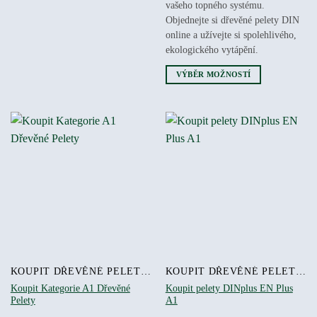
vašeho topného systému.
Možnosti
Objednejte si dřevěné pelety DIN
lze
online a užívejte si spolehlivého,
vybrat
ekologického vytápění.
na
stránce
VÝBĚR MOŽNOSTÍ
produktu
Tento
produkt
má
více
variant.
Možnosti
lze
vybrat
na
stránce
produktu
KOUPIT DŘEVĚNÉ PELETY ONLINE
KOUPIT DŘEVĚNÉ PELETY ONLINE
Koupit Kategorie A1 Dřevěné
Koupit pelety DINplus EN Plus
Pelety
A1