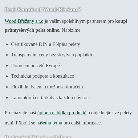
Proč Koupit od Wood-Břežany?
Wood-Břežany s.r.o
je vaším spolehlivým partnerem pro
koupi
průmyslových pelet online
. Nabízíme:
Certifikované DIN a ENplus pelety
Transparentní ceny bez skrytých poplatků
Doručení po celé Evropě
Technická podpora a konzultace
Flexibilní balení a možnosti doručení
Laboratórní certifikáty s každou dávkou
Procházejte naši
úplnou nabídku produktů
a objednejte své pelety
nyní. Připojit se
našemu týmu
pro další informace.
Dodatečné Zdroje a Odkazy