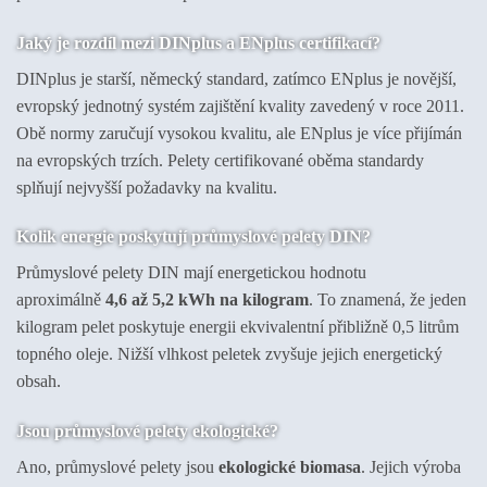
Jaký je rozdíl mezi DINplus a ENplus certifikací?
DINplus je starší, německý standard, zatímco ENplus je novější,
evropský jednotný systém zajištění kvality zavedený v roce 2011.
Obě normy zaručují vysokou kvalitu, ale ENplus je více přijímán
na evropských trzích. Pelety certifikované oběma standardy
splňují nejvyšší požadavky na kvalitu.
Kolik energie poskytují průmyslové pelety DIN?
Průmyslové pelety DIN mají energetickou hodnotu
aproximálně
4,6 až 5,2 kWh na kilogram
. To znamená, že jeden
kilogram pelet poskytuje energii ekvivalentní přibližně 0,5 litrům
topného oleje. Nižší vlhkost peletek zvyšuje jejich energetický
obsah.
Jsou průmyslové pelety ekologické?
Ano, průmyslové pelety jsou
ekologické biomasa
. Jejich výroba