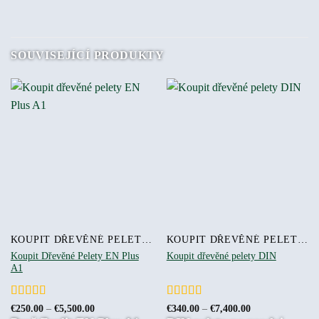
SOUVISEJÍCÍ PRODUKTY
KOUPIT DŘEVĚNÉ PELETY ONLINE
KOUPIT DŘEVĚNÉ PELETY ONLINE
Koupit Dřevěné Pelety EN Plus
Koupit dřevěné pelety DIN
A1
Hodnocení
Hodnocení
Rozpětí
Rozpětí
€
250.00
–
€
5,500.00
€
340.00
–
€
7,400.00
cen:
cen:
4
z 5
5
z 5