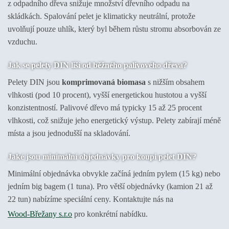
z odpadního dřeva snižuje množství dřevního odpadu na
skládkách. Spalování pelet je klimaticky neutrální, protože
uvolňují pouze uhlík, který byl během růstu stromu absorbován ze
vzduchu.
Jak se pelety DIN liší od běžného palivového dřeva?
Pelety DIN jsou
komprimovaná biomasa
s nižším obsahem
vlhkosti (pod 10 procent), vyšší energetickou hustotou a vyšší
konzistentností. Palivové dřevo má typicky 15 až 25 procent
vlhkosti, což snižuje jeho energetický výstup. Pelety zabírají méně
místa a jsou jednodušší na skladování.
Jaké jsou minimální objednávky pro koupi pelet DIN?
Minimální objednávka obvykle začíná jedním pylem (15 kg) nebo
jedním big bagem (1 tuna). Pro větší objednávky (kamion 21 až
22 tun) nabízíme speciální ceny. Kontaktujte nás na
Wood-Břežany s.r.o
pro konkrétní nabídku.