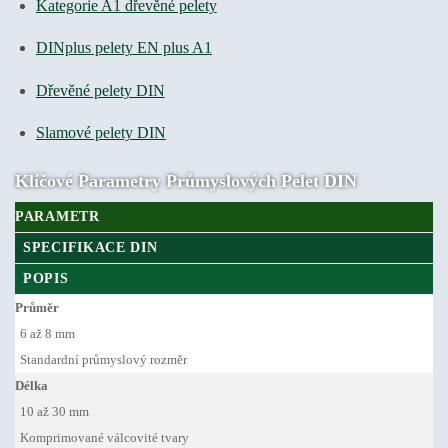
Kategorie A1 dřevěné pelety
DINplus pelety EN plus A1
Dřevěné pelety DIN
Slamové pelety DIN
Klíčové Parametry Průmyslových Pelet DIN
PARAMETR
SPECIFIKACE DIN
POPIS
Průměr
6 až 8 mm
Standardní průmyslový rozměr
Délka
10 až 30 mm
Komprimované válcovité tvary