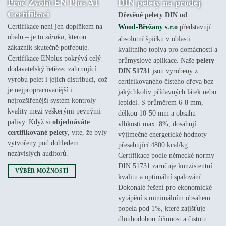
Proč Zvolit
EN Plus A1
DIN pelety na prodej
€250.00
€340.00
až
až
Certifikaci
Dřevěné pelety DIN od
€5,500.00
€7,400.00
Certifikace není jen doplňkem na
Wood-Břežany s.r.o
představují
obalu – je to
záruka
, kterou
absolutní špičku v oblasti
zákazník skutečně potřebuje.
kvalitního topiva pro domácnosti a
Certifikace ENplus pokrývá celý
průmyslové aplikace. Naše
pelety
dodavatelský řetězec zahrnující
DIN 51731
jsou vyrobeny z
výrobu pelet i jejich distribuci, což
certifikovaného čistého dřeva bez
je nejpropracovanější i
jakýchkoliv přídavných látek nebo
nejrozšířenější systém kontroly
lepidel. S průměrem 6-8 mm,
kvality mezi veškerými pevnými
délkou 10-50 mm a obsahu
palivy. Když si
objednáváte
vlhkosti max. 8%, dosahují
certifikované pelety
, víte, že byly
výjimečné energetické hodnoty
vytvořeny pod dohledem
přesahující 4800 kcal/kg.
nezávislých auditorů.
Certifikace podle německé normy
DIN 51731 zaručuje konzistentní
VÝBĚR MOŽNOSTÍ
kvalitu a optimální spalování.
Tento
Dokonalé řešení pro ekonomické
produkt
vytápění s minimálním obsahem
má
popela pod 1%, které zajišťuje
více
dlouhodobou účinnost a čistotu
variant.