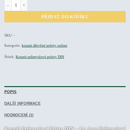
Koupit průmyslové pelety DIN množství
PŘIDAT DO KOŠÍKU
SKU:
-
Kategorie:
koupit dřevěné pelety online
Štítek:
Koupit průmyslové pelety DIN
POPIS
DALŠÍ INFORMACE
HODNOCENÍ (1)
Koupit Průmyslové Pelety DIN – Co Jsou Průmyslové