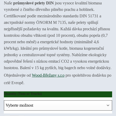
až
Naše
průmyslové pelety DIN
jsou vysoce kvalitní biomasa
€5,200.00
vyrobené z čistého dřevního pilného prachu a hoblinek.
Certifíkované podle mezinárodního standardu DIN 51731 a
австрийské normy ÖNORM M 7135, naše pelety splňují
nejpřísnější požadavky na kvalitu. Každá dávka prochází přísnou
kontrolou obsahu vlhkosti (pod 10 procent), obsahu popela (0,7
procent nebo méně) a energetické hodnoty (minimálně 4,6
kWh/kg). Ideální pro průmyslové kotle, biomasa kogenerační
jednotky a centralizované topné systémy. Nabízíme ekologicky
odpovědné řešení s nízkou emitací CO2 a vysokou energetickou
hustotou. Balení v 15 kg pytlích, big bagech nebo volné dodávky.
Objednávejte od
Wood-Břežany s.r.o
pro spolehlivou dodávku po
celé Evropě.
Quantity (Tons or Trucks)