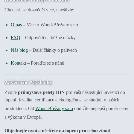
Chcete-li se dozvědět více, navštivte:
O nás
– Více o Wood-Břežany s.r.o.
FAQ
– Odpovědi na běžné otázky
Náš blog
– Další články o palivech
Kontakt
– Poraďte se s námi
Závěrečné Myšlenky
Zvolte
průmyslové pelety DIN
pro vaši následující investici do
topení. Kvalita, certifikace a ekologičnost se shodují v našich
produktech. Od
Wood-Břežany s.r.o
obdržíte nejlepší poměr ceny
a výkonu v Evropě.
Objednejte nyní a ušetřete na topení pro celou zimu!