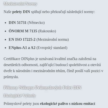
Mezinárodní Normy
Naše
pelety DIN
splňují nebo překračují následující normy:
DIN 51731
(Německo)
ÖNORM M 7135
(Rakousko)
EN ISO 17225-2
(Mezinárodní norma)
ENplus-A1 a A2
(Evropský standard)
Certifikace DINplus je uznávaná kvalitní značka založená na
desetiletích odbornosti, zajišťující budoucí spolehlivost a otevírá
dveře k národním i mezinárodním trhům, čímž posílí vaši pozici v
průmyslu.
Přínosy Nákupu Průmyslových Pelet DIN
Ekologické Výhody
Průmyslové pelety jsou
ekologické palivo s nízkou emitací