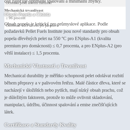
což zajišťuje optimální spalování a minimální zbytky.
Ochrana proti korozi zařízení
Mechanická trvanlivost
Obsah Popela a Čistota
≥ 96 procent
Obsah popela je kritický pro průmyslové aplikace. Podle
Odolnost vůči drcení při přepravě
požadavků Pellet Fuels Institute jsou nové standardy pro obsah
popela dřevěných pelet na 550 °C pro ENplus-A1 (kvalita
premium pro domácnosti) ≤ 0,7 procenta, a pro ENplus-A2 (pro
větší instalace) ≤ 1,5 procenta.
Mechanické Vlastnosti a Trvanlivost
Mechanical durability je měřítko schopnosti pelet odolávat rozbití
během přepravy a v palivovém řetězu. Malé částice dřeva, které se
nacházejí v úložištích nebo pytlích, mají nízký obsah prachu, což
je důležitým faktorem, protože to může ovlivnit skladování,
manipulaci, údržbu, účinnost spalování a emise znečišťujících
látek.
Certifikace a Standardy Kvality