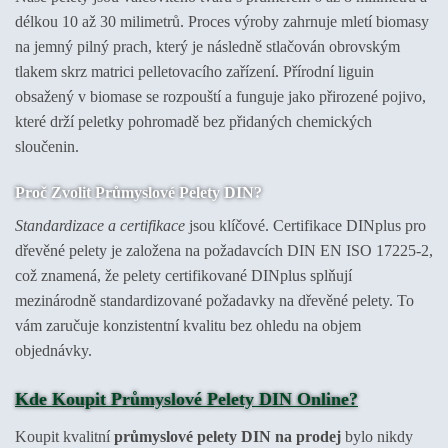
délkou 10 až 30 milimetrů. Proces výroby zahrnuje mletí biomasy
na jemný pilný prach, který je následně stlačován obrovským
tlakem skrz matrici pelletovacího zařízení. Přírodní liguin
obsažený v biomase se rozpouští a funguje jako přirozené pojivo,
které drží peletky pohromadě bez přidaných chemických
sloučenin.
Proč Zvolit Průmyslové Pelety DIN?
Standardizace a certifikace
jsou klíčové. Certifikace DINplus pro
dřevěné pelety je založena na požadavcích DIN EN ISO 17225-2,
což znamená, že pelety certifikované DINplus splňují
mezinárodně standardizované požadavky na dřevěné pelety. To
vám zaručuje konzistentní kvalitu bez ohledu na objem
objednávky.
Kde Koupit Průmyslové Pelety DIN Online?
Koupit kvalitní
průmyslové pelety DIN na prodej
bylo nikdy