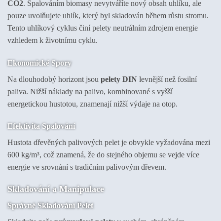
CO2
. Spalováním biomasy nevytváříte nový obsah uhlíku, ale
pouze uvolňujete uhlík, který byl skladován během růstu stromu.
Tento uhlíkový cyklus činí pelety neutrálním zdrojem energie
vzhledem k životnímu cyklu.
Ekonomické Spory
Na dlouhodobý horizont jsou
pelety DIN
levnější než fosilní
paliva. Nižší náklady na palivo, kombinované s vyšší
energetickou hustotou, znamenají nižší výdaje na otop.
Efektivita Spalování
Hustota dřevěných palivových pelet je obvykle vyžadována mezi
600 kg/m³, což znamená, že do stejného objemu se vejde více
energie ve srovnání s tradičním palivovým dřevem.
Skladování a Manipulace
Správné Skladování Pelet