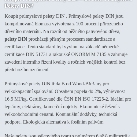
Pelety DIN?
Koupit průmyslové pelety DIN . Průmyslové pelety DIN jsou
komprimovaná biomasa vytvořená z 100 procent přirozeného
dřevního materiálu. Na rozdíl od běžného palivového dřeva,
pelety DIN
procházejí přísným procesem standardizace a
certifikace. Tento standard byl vyvinut na základě německé
certifikace DIN 51731 a rakouské ÖNORM M 7135 a zahrnuje
zavedení interního řízení kvality a ročních vnějších kontrol bez
předchozího oznámení.
Průmyslové pelety DIN třída B od Wood-Břežany pro
velkokapacitní spalování. Obsahem popela do 2%, výhřevnost
16,5 MJ/kg. Certifikované dle ČSN EN ISO 17225-2. Ideální pro
teplárny, elektrárny, komerční objekty. Ekonomické řešení s
velkoobchodními cenami. Kontinuální dodávky, technická
podpora. Ekologická alternativa k fosilním palivům.
Naše pelety jsou válcovitého tvaru s průměrem 6 až 8 milimetrů a