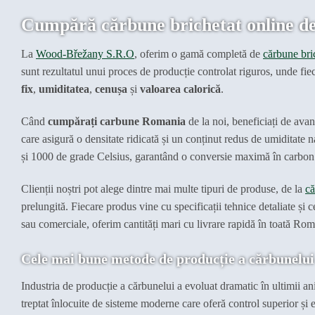
Cumpără cărbune brichetat online de 
La
Wood-Břežany S.R.O
, oferim o gamă completă de
cărbune bri
sunt rezultatul unui proces de producție controlat riguros, unde fieca
fix
,
umiditatea
,
cenușa
și
valoarea calorică
.
Când
cumpărați carbune Romania
de la noi, beneficiați de ava
care asigură o densitate ridicată și un conținut redus de umiditate 
și 1000 de grade Celsius, garantând o conversie maximă în carbon
Clienții noștri pot alege dintre mai multe tipuri de produse, de la
că
prelungită. Fiecare produs vine cu specificații tehnice detaliate și cer
sau comerciale, oferim cantități mari cu livrare rapidă în toată Rom
Cele mai bune metode de producție a cărbunelui
Industria de producție a cărbunelui a evoluat dramatic în ultimii a
treptat înlocuite de sisteme moderne care oferă control superior și ef