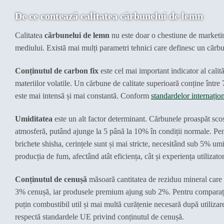
De ce contează calitatea cărbunelui de lemn
Calitatea
cărbunelui de lemn
nu este doar o chestiune de marketing
mediului. Există mai mulți parametri tehnici care definesc un cărbun
Conținutul de carbon fix
este cel mai important indicator al cali
materiilor volatile. Un cărbune de calitate superioară conține într
este mai intensă și mai constantă. Conform
standardelor internațio
Umiditatea
este un alt factor determinant. Cărbunele proaspăt sco
atmosferă, putând ajunge la 5 până la 10% în condiții normale. Pentr
brichete shisha, cerințele sunt și mai stricte, necesitând sub 5% um
producția de fum, afectând atât eficiența, cât și experiența utilizator
Conținutul de cenușă
măsoară cantitatea de reziduu mineral care
3% cenușă, iar produsele premium ajung sub 2%. Pentru comparație
puțin combustibil util și mai multă curățenie necesară după utiliz
respectă standardele UE privind conținutul de cenușă.