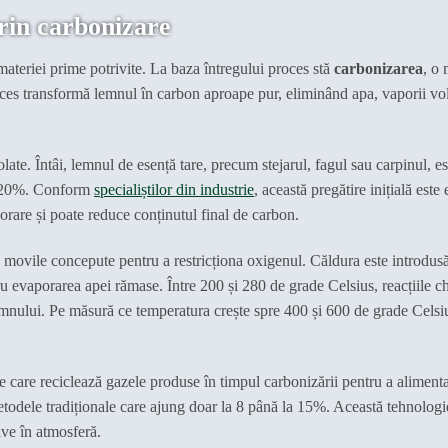
rin carbonizare
ateriei prime potrivite. La baza întregului proces stă
carbonizarea
, o
s transformă lemnul în carbon aproape pur, eliminând apa, vaporii volat
e. Întâi, lemnul de esență tare, precum stejarul, fagul sau carpinul, est
ub 20%. Conform
specialiștilor din industrie
, această pregătire inițială este 
rare și poate reduce conținutul final de carbon.
 movile concepute pentru a restricționa oxigenul. Căldura este introdusă 
ru evaporarea apei rămase. Între 200 și 280 de grade Celsius, reacțiile c
mnului. Pe măsură ce temperatura crește spre 400 și 600 de grade Celsiu
 care reciclează gazele produse în timpul carbonizării pentru a alimenta
todele tradiționale care ajung doar la 8 până la 15%. Această tehnologi
ive în atmosferă.