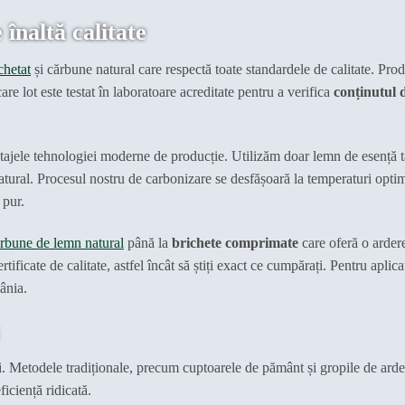
înaltă calitate
chetat
și cărbune natural care respectă toate standardele de calitate. Pro
re lot este testat în laboratoare acreditate pentru a verifica
conținutul 
ntajele tehnologiei moderne de producție. Utilizăm doar lemn de esență ta
natural. Procesul nostru de carbonizare se desfășoară la temperaturi opti
 pur.
rbune de lemn natural
până la
brichete comprimate
care oferă o arder
tificate de calitate, astfel încât să știți exact ce cumpărați. Pentru aplicaț
ânia.
ni. Metodele tradiționale, precum cuptoarele de pământ și gropile de arde
iciență ridicată.