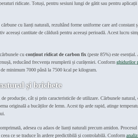
raturi ridicate. Totuși, pentru sesiuni lungi de gătit sau pentru aplicații
ărbune cu lianți naturali, rezultând forme uniforme care ard constant și 
iv aceeași cantitate de căldură pentru aceeași perioadă. Acest lucru sim
, cărbunele cu
conținut ridicat de carbon fix
(peste 85%) este esențial.
cenușă, reducând frecvența reumplerii și curățeniei. Conform
ghidurilor 
de minimum 7000 până la 7500 kcal pe kilogram.
natural și brichete
 de producție, cât și prin caracteristicile de utilizare. Cărbunele natural,
rma originală a bucăților de lemn. Acest tip arde rapid, atinge temperatu
ui.
e comprimată, adesea cu adaos de lianți naturali precum amidon. Procesul
ceea ce se traduce în ardere predictibilă și controlabilă. Conform
analiz