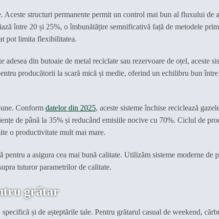
 Aceste structuri permanente permit un control mai bun al fluxului de ae
iază între 20 și 25%, o îmbunătățire semnificativă față de metodele primi
t pot limita flexibilitatea.
te adesea din butoaie de metal reciclate sau rezervoare de oțel, aceste s
entru producătorii la scară mică și medie, oferind un echilibru bun între 
ărbune. Conform
datelor din 2025
, aceste sisteme închise reciclează gazel
iciențe de până la 35% și reducând emisiile nocive cu 70%. Ciclul de pro
ite o productivitate mult mai mare.
tă pentru a asigura cea mai bună calitate. Utilizăm sisteme moderne de p
upra tuturor parametrilor de calitate.
ntru grătar
 specifică și de așteptările tale. Pentru grătarul casual de weekend, cărb