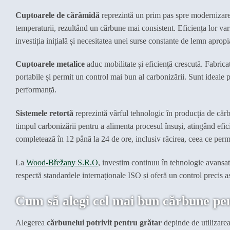
Cuptoarele de cărămidă
reprezintă un prim pas spre modernizare.
temperaturii, rezultând un cărbune mai consistent. Eficiența lor var
investiția inițială și necesitatea unei surse constante de lemn apropia
Cuptoarele metalice
aduc mobilitate și eficiență crescută. Fabrica
portabile și permit un control mai bun al carbonizării. Sunt ideale p
performanță.
Sistemele retortă
reprezintă vârful tehnologic în producția de c
timpul carbonizării pentru a alimenta procesul însuși, atingând ef
completează în 12 până la 24 de ore, inclusiv răcirea, ceea ce perm
La
Wood-Břežany S.R.O
, investim continuu în tehnologie avansa
respectă standardele internaționale ISO și oferă un control precis as
Cum să alegi cel mai bun cărbune pe
Alegerea
cărbunelui potrivit pentru grătar
depinde de utilizarea