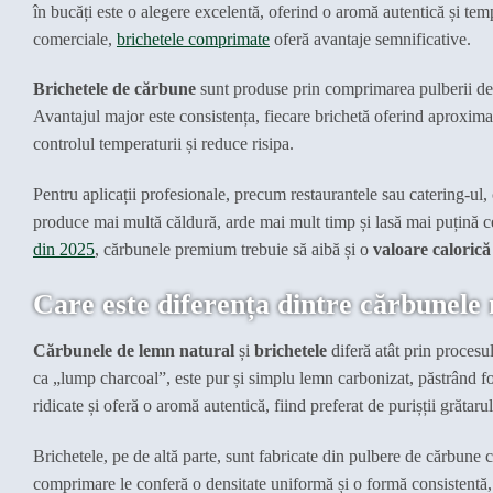
în bucăți este o alegere excelentă, oferind o aromă autentică și tempe
comerciale,
brichetele comprimate
oferă avantaje semnificative.
Brichetele de cărbune
sunt produse prin comprimarea pulberii de c
Avantajul major este consistența, fiecare brichetă oferind aproximat
controlul temperaturii și reduce risipa.
Pentru aplicații profesionale, precum restaurantele sau catering-ul
produce mai multă căldură, arde mai mult timp și lasă mai puțină 
din 2025
, cărbunele premium trebuie să aibă și o
valoare calorică
Care este diferența dintre cărbunele 
Cărbunele de lemn natural
și
brichetele
diferă atât prin procesul
ca „lump charcoal”, este pur și simplu lemn carbonizat, păstrând fo
ridicate și oferă o aromă autentică, fiind preferat de purișții grătarul
Brichetele, pe de altă parte, sunt fabricate din pulbere de cărbun
comprimare le conferă o densitate uniformă și o formă consistentă, 