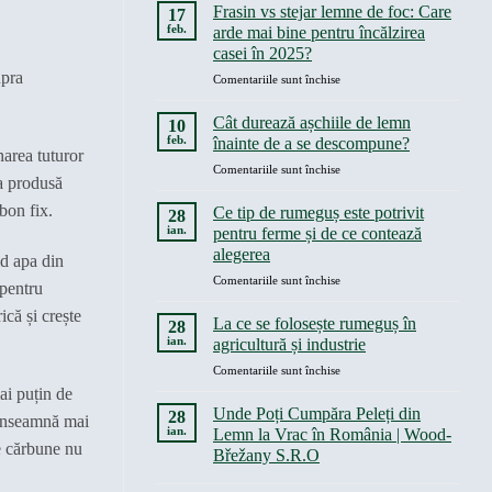
Frasin vs stejar lemne de foc: Care
17
feb.
arde mai bine pentru încălzirea
casei în 2025?
upra
pentru
Comentariile sunt închise
Frasin
vs
Cât durează așchiile de lemn
10
stejar
feb.
înainte de a se descompune?
narea tuturor
lemne
pentru
Comentariile sunt închise
de
ra produsă
Cât
foc:
durează
bon fix.
Care
Ce tip de rumeguș este potrivit
28
așchiile
arde
ian.
pentru ferme și de ce contează
de
mai
alegerea
id apa din
lemn
bine
pentru
Comentariile sunt închise
înainte
pentru
 pentru
Ce
de
încălzirea
ică și crește
tip
a
La ce se folosește rumeguș în
casei
28
de
se
în
ian.
agricultură și industrie
rumeguș
descompune?
2025?
pentru
Comentariile sunt închise
este
La
ai puțin de
potrivit
ce
pentru
Unde Poți Cumpăra Peleți din
28
 înseamnă mai
se
ferme
ian.
Lemn la Vrac în România | Wood-
folosește
e cărbune nu
și
Břežany S.R.O
rumeguș
de
Niciun
în
ce