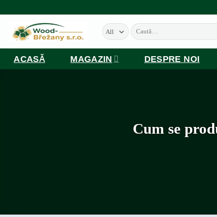
Skip
to
Caută
content
după:
ACASĂ
MAGAZIN
DESPRE NOI
Cum se produ