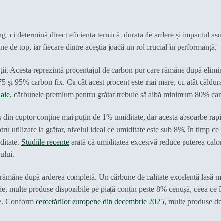
, ci determină direct eficiența termică, durata de ardere și impactul as
e de top, iar fiecare dintre aceștia joacă un rol crucial în performanță.
tății. Acesta reprezintă procentajul de carbon pur care rămâne după elimi
e 75 și 95% carbon fix. Cu cât acest procent este mai mare, cu atât căldu
nale
, cărbunele premium pentru grătar trebuie să aibă minimum 80% car
s din cuptor conține mai puțin de 1% umiditate, dar acesta absoarbe rap
u utilizare la grătar, nivelul ideal de umiditate este sub 8%, în timp ce
iditate.
Studiile recente
arată că umiditatea excesivă reduce puterea calor
ului.
 rămâne după arderea completă. Un cărbune de calitate excelentă lasă m
, multe produse disponibile pe piață conțin peste 8% cenușă, ceea ce
are. Conform
cercetărilor europene din decembrie 2025
, multe produse d