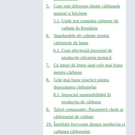
Care este diferența dintre cărbunele
natural și brichete
Unde pot cumpăra cărbune de
calitate în România
Standardele de calitate pentru
cărbunele de lemn
Cum afectează procesul de
producție eficiența termică
Ce tipuri de lemn sunt cele mai bune
pentru cărbune
Cele mai bune practici pentru
depozitarea cărbunelui
Impactul sustenabilității în
producția de cărbune
Tabel comparativ: Parametrii cheie ai
cărbunelui de calitate
Întrebări frecvente despre producția și
calitatea cărbunelui