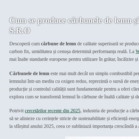
Cum se produce cărbunele de lemn și
S.R.O
Descoperă cum
cărbune de lemn
de calitate superioară se produc
carbon fix, umiditatea și cenușa determină performanța reală. La
W
mai înalte standarde europene pentru utilizare în grătar, încălzire și 
Cărbunele de lemn
este mai mult decât un simplu combustibil pent
lemnului într-un mediu cu oxigen redus, reprezintă o sursă de energ
producție și controlul calității sunt fundamentale pentru a oferi clie
explora cum se transformă lemnul în cărbune de înaltă calitate și de
Potrivit
cercetărilor recente din 2025
, industria de producție a căr
să se alinieze cu cerințele stricte de sustenabilitate și eficiență e
la sfârșitul anului 2025, ceea ce subliniază importanța crescândă a 