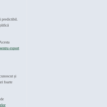
predictibil.
plifică
 Acesta
pentru export
 cunoscut și
ri foarte
 de
elor