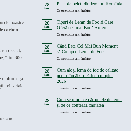
comentariu
agricultură
Piața de peleți din lemn în România
contează
la
28
și
Unde
alegerea
ian.
pentru
Comentariile sunt închise
Poți
industrie
Cumpăra
Piața
Peleți
de
Tipuri de Lemn de Foc și Care
dusele noastre
28
din
peleți
Lemn
ian.
Oferă cea mai Bună Ardere
de carbon
la
din
Vrac
pentru
Comentariile sunt închise
lemn
în
Tipuri
în
România
de
România
|
Când Este Cel Mai Bun Moment
28
Wood-
Lemn
re selectat,
ian.
să Cumperi Lemn de Foc
Břežany
de
S.R.O
me, între 800
pentru
Comentariile sunt închise
Foc
Când
și
Este
Care
Cum alegi lemn de foc de calitate
28
Cel
Oferă
ian.
pentru încălzire: Ghid complet
e uniformă și
Mai
cea
2026
Bun
mai
ii industriale
pentru
Comentariile sunt închise
Moment
Bună
Cum
să
Ardere
alegi
Cumperi
Cum se produce cărbunele de lemn
28
lemn
Lemn
ian.
și de ce contează calitatea
de
de
pentru
Comentariile sunt închise
foc
Foc
Cum
de
re, sunt
se
calitate
produce
pentru