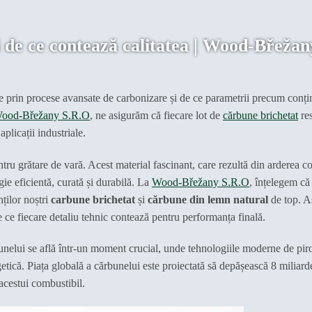
 de ce contează calitatea | Wood-Břežan
e prin procese avansate de carbonizare și de ce parametrii precum conți
ood-Břežany S.R.O
, ne asigurăm că fiecare lot de
cărbune brichetat
res
aplicații industriale.
ru grătare de vară. Acest material fascinant, care rezultă din arderea co
ie eficientă, curată și durabilă. La
Wood-Břežany S.R.O
, înțelegem că
nților noștri
carbune brichetat
și
cărbune din lemn natural
de top. A
 ce fiecare detaliu tehnic contează pentru performanța finală.
bunelui se află într-un moment crucial, unde tehnologiile moderne de piro
nergetică. Piața globală a cărbunelui este proiectată să depășească 8 mili
acestui combustibil.