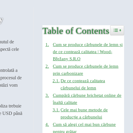
y
Table of Contents
Toggle Tab
nutul de
Cum se produce cărbunele de lemn și
pectă cele
de ce contează calitatea | Wood-
Břežany S.R.O
Cum se produce cărbunele de lemn
ntrolată a
prin carbonizare
 procesul de
De ce contează calitatea
stăzi vom
cărbunelui de lemn
Cumpără cărbune brichetat online de
înaltă calitate
liza trebuie
Cele mai bune metode de
arde USD până
producție a cărbunelui
Cum să alegi cel mai bun cărbune
pentru grătar