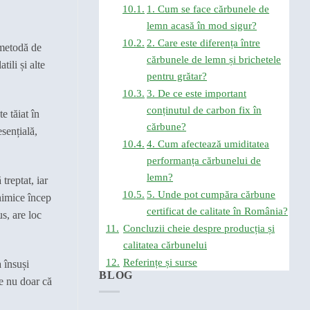
1. Cum se face cărbunele de
lemn acasă în mod sigur?
2. Care este diferența între
 metodă de
cărbunele de lemn și brichetele
ili și alte
pentru grătar?
3. De ce este important
conținutul de carbon fix în
e tăiat în
cărbune?
esențială,
4. Cum afectează umiditatea
performanța cărbunelui de
lemn?
treptat, iar
5. Unde pot cumpăra cărbune
himice încep
certificat de calitate în România?
s, are loc
Concluzii cheie despre producția și
calitatea cărbunelui
Referințe și surse
 însuși
BLOG
e nu doar că