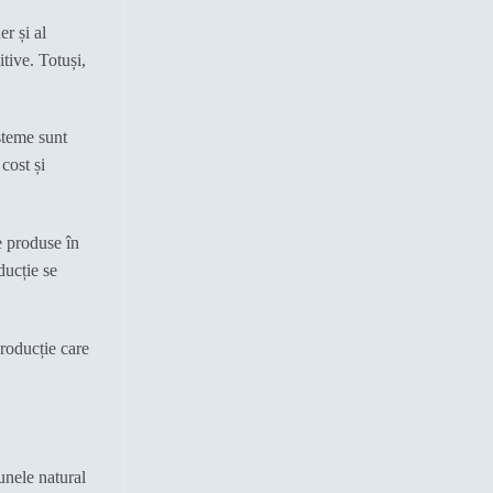
cărbunele
încălzire:
de
Ghid
r și al
lemn
complet
tive. Totuși,
și
2026
de
ce
contează
calitatea
isteme sunt
cost și
e produse în
ducție se
roducție care
unele natural