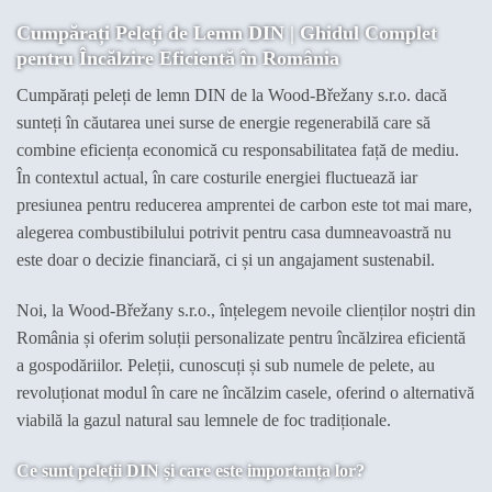
Cumpărați Peleți de Lemn DIN | Ghidul Complet
pentru Încălzire Eficientă în România
Cumpărați peleți de lemn DIN de la Wood-Břežany s.r.o. dacă
sunteți în căutarea unei surse de energie regenerabilă care să
combine eficiența economică cu responsabilitatea față de mediu.
În contextul actual, în care costurile energiei fluctuează iar
presiunea pentru reducerea amprentei de carbon este tot mai mare,
alegerea combustibilului potrivit pentru casa dumneavoastră nu
este doar o decizie financiară, ci și un angajament sustenabil.
Noi, la Wood-Břežany s.r.o., înțelegem nevoile clienților noștri din
România și oferim soluții personalizate pentru încălzirea eficientă
a gospodăriilor. Peleții, cunoscuți și sub numele de pelete, au
revoluționat modul în care ne încălzim casele, oferind o alternativă
viabilă la gazul natural sau lemnele de foc tradiționale.
Ce sunt peleții DIN și care este importanța lor?