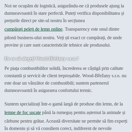
Noi ne ocupăm de logistică, asigurându-ne că produsele ajung la
dumneavoastră în stare perfectă. Puteți verifica disponibilitatea și
prețurile direct pe site-ul nostru în secțiunea
cumpărați peleți de lemn online
. Transparency este unul dintre
pilonii business-ului nostru. Veți ști exact ce cumpărați, de unde
provine și care sunt caracteristicile tehnice ale produsului.
De ce să alegeți Wood-Břežany s.r.o.?
Pe piața combustibililor solidă, încrederea se câștigă prin calitate
constantă și servicii de client ireproșabile. Wood-Břežany s.r.o. nu
este doar un vânzător de combustibili; suntem partenerul
dumneavoastră în asigurarea confortului termic.
Suntem specializați într-o gamă largă de produse din lemn, de la
lemne de foc uscate
până la rumeguș pentru așternut la animale și
cărbune pentru grătar. Această diversitate ne permite să fim experți
în domeniu și să vă consiliem corect, indiferent de nevoile