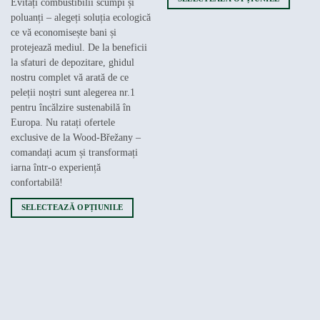
Evitați combustibilii scumpi și
Acest
poluanți – alegeți soluția ecologică
produs
ce vă economisește bani și
are
protejează mediul. De la beneficii
mai
la sfaturi de depozitare, ghidul
multe
nostru complet vă arată de ce
variații.
peleții noștri sunt alegerea nr.1
Opțiunile
pentru încălzire sustenabilă în
pot
Europa. Nu ratați ofertele
fi
exclusive de la Wood-Břežany –
alese
comandați acum și transformați
în
iarna într-o experiență
pagina
confortabilă!
produsului.
SELECTEAZĂ OPȚIUNILE
Acest
produs
are
mai
multe
variații.
Opțiunile