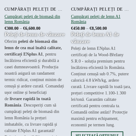
CUMPĂRAȚI PELEȚI DE LEMN ONLINE
CUMPĂRAȚI PELEȚI DE LEMN ONLINE
Cumpărați peleți de biomasă din
Cumpărați peleți de lemn A1
lemn România
România
Interval
Interval
€
300.00
–
€
6,600.00
€
450.00
–
€
8,500.00
de
de
Peleți de lemn de vânzare
Peleți de lemn A1 de
prețuri:
prețuri:
€300.00
€450.00
vânzare
Oferim
peleti de biomasă din
până
până
la
la
lemn de cea mai înaltă calitate,
Peleți de lemn ENplus A1
€6,600.00
€8,500.00
certificați ENplus A1
, pentru
certificați de la Wood-Břežany
încălzirea eficientă și durabilă a
S.R.0 - soluția premium pentru
casei dumneavoastră. Producția
încălzirea eficientă în România.
noastră asigură un randament
Conținut cenușă sub 0.7%, putere
termic ridicat, conținut minim de
calorică 4.8 kWh/kg, ardere
cenușă și ardere curată. Comandați
curată. Livrare rapidă în toată țara,
ușor online și beneficiați
prețuri competitive 1.100-1.300
de
livrare rapidă în toată
lei/tonă. Garantăm calitate
România
. Descoperiți cum să
certificată pentru centrala ta.
cumpărați peleți de biomasă din
Comandă online astăzi! Protecție
lemn România la prețuri
maximă pentru echipament,
imbatabile, cu livrare rapidă și
economii pe termen lung.
calitate ENplus A1 garantată!
SELECTEAZĂ OPȚIUNILE