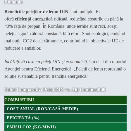
România
Beneficiile peleților de lemn DIN
sunt multiple. Ei
oferă
eficiență energetică
ridicată, reducând costurile cu până la
40% față de propan. În România, unde iernile sunt reci, acești
peleți asigură căldură constantă fără efort. Sunt ecologici, emițând
mai puțin CO2 decât cărbunele, contribuind la obiectivele UE de
reducere a emisiilor.
Încălziți-vă casa cu peleți DIN și economisiți.
Un citat din raportul
Agenției pentru Eficiență Energetică: „Peleții de lemn reprezintă o
soluție sustenabilă pentru tranziția energetică.”
Tabel Comparativ: Peleți DIN vs. Alți Combustibili
COMBUSTIBIL
COST ANUAL (RON/CASĂ MEDIE)
EFICIENȚĂ (%)
EMISII CO2 (KG/MWH)