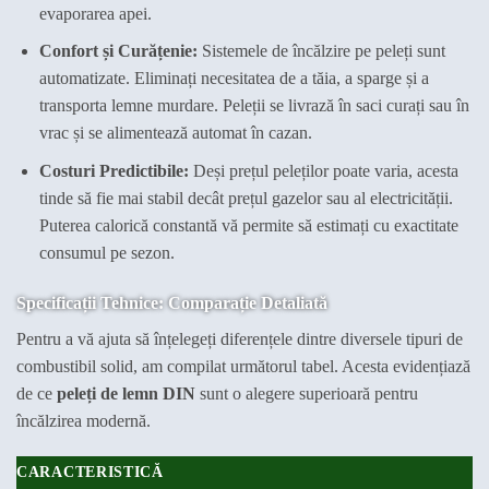
evaporarea apei.
Confort și Curățenie:
Sistemele de încălzire pe peleți sunt
automatizate. Eliminați necesitatea de a tăia, a sparge și a
transporta lemne murdare. Peleții se livrază în saci curați sau în
vrac și se alimentează automat în cazan.
Costuri Predictibile:
Deși prețul peleților poate varia, acesta
tinde să fie mai stabil decât prețul gazelor sau al electricității.
Puterea calorică constantă vă permite să estimați cu exactitate
consumul pe sezon.
Specificații Tehnice: Comparație Detaliată
Pentru a vă ajuta să înțelegeți diferențele dintre diversele tipuri de
combustibil solid, am compilat următorul tabel. Acesta evidențiază
de ce
peleți de lemn DIN
sunt o alegere superioară pentru
încălzirea modernă.
CARACTERISTICĂ