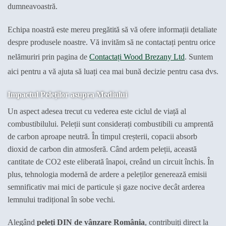
dumneavoastră.
Echipa noastră este mereu pregătită să vă ofere informații detaliate
despre produsele noastre. Vă invităm să ne contactați pentru orice
nelămuriri prin pagina de
Contactați Wood Brezany Ltd
. Suntem
aici pentru a vă ajuta să luați cea mai bună decizie pentru casa dvs.
Impactul Peleților asupra Mediului
Un aspect adesea trecut cu vederea este ciclul de viață al
combustibilului. Peleții sunt considerați combustibili cu amprentă
de carbon aproape neutră. În timpul creșterii, copacii absorb
dioxid de carbon din atmosferă. Când ardem peleții, această
cantitate de CO2 este eliberată înapoi, creând un circuit închis. În
plus, tehnologia modernă de ardere a peleților generează emisii
semnificativ mai mici de particule și gaze nocive decât arderea
lemnului tradițional în sobe vechi.
Alegând
peleți DIN de vânzare România
, contribuiți direct la