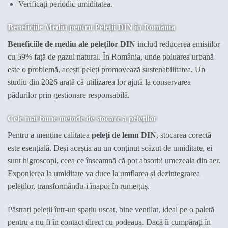
Verificați periodic umiditatea.
Beneficiile Mediu pentru Peleții DIN în România
Beneficiile de mediu ale peleților DIN
includ reducerea emisiilor
cu 59% față de gazul natural. În România, unde poluarea urbană
este o problemă, acești peleți promovează sustenabilitatea. Un
studiu din 2026 arată că utilizarea lor ajută la conservarea
pădurilor prin gestionare responsabilă.
Cele mai bune metode de stocare a peleților
Pentru a menține calitatea
peleți de lemn DIN
, stocarea corectă
este esențială. Deși aceștia au un conținut scăzut de umiditate, ei
sunt higroscopi, ceea ce înseamnă că pot absorbi umezeala din aer.
Exponierea la umiditate va duce la umflarea și dezintegrarea
peleților, transformându-i înapoi în rumeguș.
Păstrați peleții într-un spațiu uscat, bine ventilat, ideal pe o paletă
pentru a nu fi în contact direct cu podeaua. Dacă îi cumpărați în