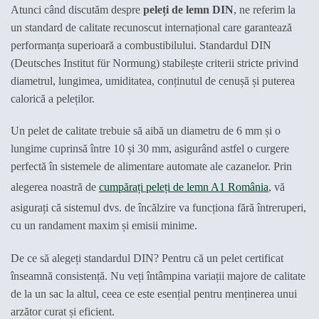
Atunci când discutăm despre
peleți de lemn DIN
, ne referim la
un standard de calitate recunoscut internațional care garantează
performanța superioară a combustibilului. Standardul DIN
(Deutsches Institut für Normung) stabilește criterii stricte privind
diametrul, lungimea, umiditatea, conținutul de cenușă și puterea
calorică a peleților.
Un pelet de calitate trebuie să aibă un diametru de 6 mm și o
lungime cuprinsă între 10 și 30 mm, asigurând astfel o curgere
perfectă în sistemele de alimentare automate ale cazanelor. Prin
alegerea noastră de
cumpărați peleți de lemn A1 România
, vă
asigurați că sistemul dvs. de încălzire va funcționa fără întreruperi,
cu un randament maxim și emisii minime.
De ce să alegeți standardul DIN? Pentru că un pelet certificat
înseamnă consistență. Nu veți întâmpina variații majore de calitate
de la un sac la altul, ceea ce este esențial pentru menținerea unui
arzător curat și eficient.