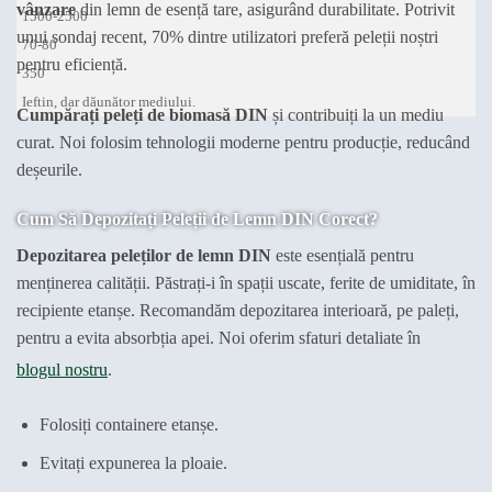
vânzare
din lemn de esență tare, asigurând durabilitate. Potrivit
1500-2500
unui sondaj recent, 70% dintre utilizatori preferă peleții noștri
70-80
pentru eficiență.
350
Ieftin, dar dăunător mediului.
Cumpărați peleți de biomasă DIN
și contribuiți la un mediu
curat. Noi folosim tehnologii moderne pentru producție, reducând
deșeurile.
Cum Să Depozitați Peleții de Lemn DIN Corect?
Depozitarea peleților de lemn DIN
este esențială pentru
menținerea calității. Păstrați-i în spații uscate, ferite de umiditate, în
recipiente etanșe. Recomandăm depozitarea interioară, pe paleți,
pentru a evita absorbția apei. Noi oferim sfaturi detaliate în
blogul nostru
.
Folosiți containere etanșe.
Evitați expunerea la ploaie.