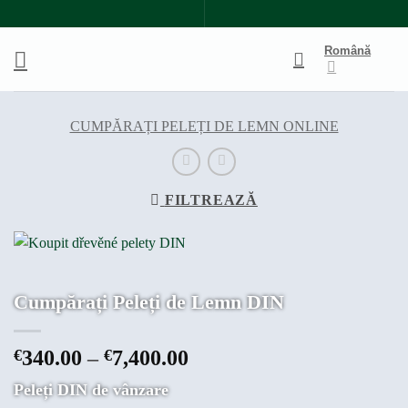
Skip
to
Română
content
CUMPĂRAȚI PELEȚI DE LEMN ONLINE
FILTREAZĂ
Cumpărați Peleți de Lemn DIN
Interval
€
340.00
–
€
7,400.00
de
Peleți DIN de vânzare
prețuri: