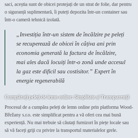
saci, aceștia sunt de obicei protejați de un strat de folie, dar pentru
o siguranță suplimentară, îi puteți depozita într-un container sau
într-o cameră tehnică izolată.
„Investiția într-un sistem de încălzire pe peleți
se recuperează de obicei în câțiva ani prin
economia generată la factura de încălzire,
mai ales dacă locuiți într-o zonă unde accesul
la gaz este dificil sau costisitor.”
Expert în
energie regenerabilă
Cumpărați peleți de lemn online: Simplitate și Transparență
Procesul de a cumpăra peleți de lemn online prin platforma Wood-
Břežany s.r.o. este simplificat pentru a vă oferi cea mai bună
experiență. Nu mai trebuie să căutați furnizori în piețe locale sau
să vă faceți griji cu privire la transportul materialelor grele.