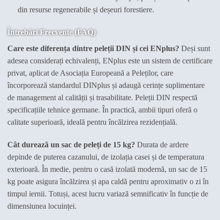
din resurse regenerabile și deșeuri forestiere.
Întrebări Frecvente (FAQ)
Care este diferența dintre peleții DIN și cei ENplus?
Deși sunt
adesea considerați echivalenți, ENplus este un sistem de certificare
privat, aplicat de Asociația Europeană a Peleților, care
încorporează standardul DINplus și adaugă cerințe suplimentare
de management al calității și trasabilitate. Peleții DIN respectă
specificațiile tehnice germane. În practică, ambii tipuri oferă o
calitate superioară, ideală pentru încălzirea rezidențială.
Cât durează un sac de peleți de 15 kg?
Durata de ardere
depinde de puterea cazanului, de izolația casei și de temperatura
exterioară. În medie, pentru o casă izolată modernă, un sac de 15
kg poate asigura încălzirea și apa caldă pentru aproximativ o zi în
timpul iernii. Totuși, acest lucru variază semnificativ în funcție de
dimensiunea locuinței.