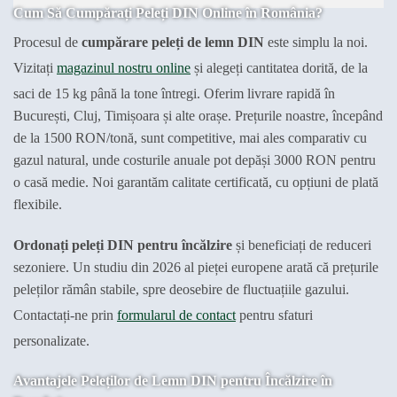
Cum Să Cumpărați Peleți DIN Online în România?
Procesul de
cumpărare peleți de lemn DIN
este simplu la noi.
Vizitați
magazinul nostru online
și alegeți cantitatea dorită, de la
saci de 15 kg până la tone întregi. Oferim livrare rapidă în
București, Cluj, Timișoara și alte orașe. Prețurile noastre, începând
de la 1500 RON/tonă, sunt competitive, mai ales comparativ cu
gazul natural, unde costurile anuale pot depăși 3000 RON pentru
o casă medie. Noi garantăm calitate certificată, cu opțiuni de plată
flexibile.
Ordonați peleți DIN pentru încălzire
și beneficiați de reduceri
sezoniere. Un studiu din 2026 al pieței europene arată că prețurile
peleților rămân stabile, spre deosebire de fluctuațiile gazului.
Contactați-ne prin
formularul de contact
pentru sfaturi
personalizate.
Avantajele Peleților de Lemn DIN pentru Încălzire în