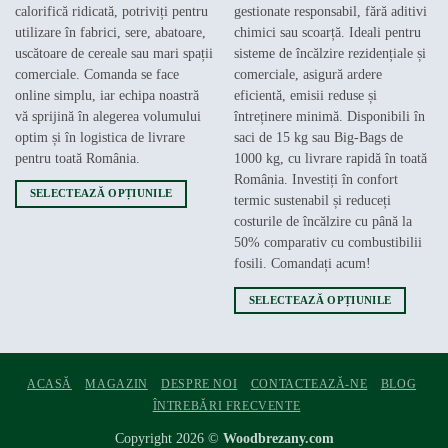
calorifică ridicată, potriviți pentru
gestionate responsabil, fără aditivi
utilizare în fabrici, sere, abatoare,
chimici sau scoarță. Ideali pentru
uscătoare de cereale sau mari spații
sisteme de încălzire rezidențiale și
comerciale. Comanda se face
comerciale, asigură ardere
online simplu, iar echipa noastră
eficientă, emisii reduse și
vă sprijină în alegerea volumului
întreținere minimă. Disponibili în
optim și în logistica de livrare
saci de 15 kg sau Big-Bags de
pentru toată România.
1000 kg, cu livrare rapidă în toată
România. Investiți în confort
SELECTEAZĂ OPȚIUNILE
termic sustenabil și reduceți
Acest
costurile de încălzire cu până la
produs
50% comparativ cu combustibilii
are
fosili. Comandați acum!
mai
multe
SELECTEAZĂ OPȚIUNILE
variații.
Acest
Opțiunile
produs
pot
are
ACASĂ
MAGAZIN
DESPRE NOI
CONTACTEAZĂ-NE
BLOG
fi
mai
ÎNTREBĂRI FRECVENTE
alese
multe
în
variații.
Copyright 2026 ©
Woodbrezany.com