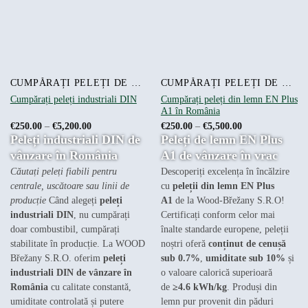
pot
fi
alese
în
pagina
produsului.
CUMPĂRAȚI PELEȚI DE LEMN ONLINE
CUMPĂRAȚI PELEȚI DE LEMN ONLINE
Cumpărați peleți industriali DIN
Cumpărați peleți din lemn EN Plus
A1 în România
Interval
Interval
€
250.00
–
€
5,200.00
€
250.00
–
€
5,500.00
de
de
Peleți industriali DIN de
Peleți de lemn EN Plus
prețuri:
prețuri:
€250.00
€250.00
vânzare în România
A1 de vânzare în vrac
până
până
la
la
Căutați peleți fiabili pentru
Descoperiți excelența în încălzire
€5,200.00
€5,500.00
centrale, uscătoare sau linii de
cu
peleții din lemn EN Plus
producție
Când alegeți
peleți
A1
de la Wood-Břežany S.R.O!
industriali DIN
, nu cumpărați
Certificați conform celor mai
doar combustibil, cumpărați
înalte standarde europene, peleții
stabilitate în producție. La WOOD
noștri oferă
conținut de cenușă
Břežany S.R.O. oferim
peleți
sub 0.7%
,
umiditate sub 10%
și
industriali DIN de vânzare în
o valoare calorică superioară
România
cu calitate constantă,
de
≥4.6 kWh/kg
. Produși din
umiditate controlată și putere
lemn pur provenit din păduri