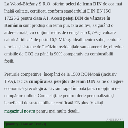
€340.00
La Wood-Břežany S.R.O, oferim
peleți de lemn DIN
de cea mai
până
înaltă calitate, certificați conform standardului DIN EN ISO
la
17225-2 pentru clasa A1. Acești
peleți DIN de vânzare în
€7,400.00
România
sunt produși din lemn pur, fără aditivi, asigurând o
ardere curată, cu conținut redus de cenușă sub 0,7% și valoare
calorică ridicată de peste 16,5 MJ/kg. Ideali pentru sobe, centrale
termice și sisteme de încălzire rezidențiale sau comerciale, ei reduc
emisiile de CO2 cu până la 90% comparativ cu combustibilii
fosili.
Prețurile competitive, începând de la 1500 RON/tonă (inclusiv
TVA), fac ca
cumpărarea peleților de lemn DIN
să fie o alegere
economică și ecologică. Livrăm rapid în toată țara, cu opțiuni de
cumpărare online. Contactați-ne pentru oferte personalizate și
beneficiați de sustenabilitate certificată ENplus. Vizitați
magazinul nostru
pentru mai multe detalii.
ANULEAZĂ
Quantity (Tons or Trucks)