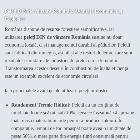
Peleți DIN de vânzare România: Avantaje Economice și
Ecologice
România dispune de resurse forestiere semnificative, iar
utilizarea
peleți DIN de vânzare România
susține nu doar
economia locală, ci și managementul durabil al pădurilor. Peleții
sunt fabricați din rumeguș, așchii și alte resturi de lemn, care sunt
rezultate secundare ale industriei de prelucrare a lemnului.
Transformarea acestor deșeuri în combustibil de înaltă eficiență
este un exemplu excelent de economie circulară.
Iată principalele avantaje ale utilizării peleților noștri:
Randament Termic Ridicat:
Peleții au un conținut de
umiditate foarte scăzut, sub 10%, ceea ce înseamnă că aproape
toată masa materialului arde pentru a produce căldură. În
comparație, lemnul de foc proaspăt poate avea o umiditate de
peste 50%, o mare parte din energie fiind consumată pentru