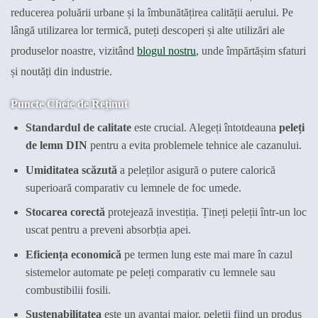
reducerea poluării urbane și la îmbunătățirea calității aerului. Pe
lângă utilizarea lor termică, puteți descoperi și alte utilizări ale
produselor noastre, vizitând
blogul nostru
, unde împărtășim sfaturi
și noutăți din industrie.
Puncte Cheie de Reținut
Standardul de calitate
este crucial. Alegeți întotdeauna
peleți
de lemn DIN
pentru a evita problemele tehnice ale cazanului.
Umiditatea scăzută
a peleților asigură o putere calorică
superioară comparativ cu lemnele de foc umede.
Stocarea corectă
protejează investiția. Țineți peleții într-un loc
uscat pentru a preveni absorbția apei.
Eficiența economică
pe termen lung este mai mare în cazul
sistemelor automate pe peleți comparativ cu lemnele sau
combustibilii fosili.
Sustenabilitatea
este un avantaj major, peleții fiind un produs