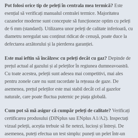
Pot folosi orice tip de peleți în centrala mea termică?
Este
esențial să verificați manualul centralei termice. Majoritatea
cazanelor moderne sunt concepute să funcționeze optim cu peleți
de 6 mm (standard). Utilizarea unor peleți de calitate inferioară, cu
diametru neregulat sau conținut ridicat de cenușă, poate duce la
defectarea arzătorului și la pierderea garanției.
Este mai ieftin să încălzesc cu peleți decât cu gaz?
Depinde de
prețul actual al gazului și al peleților în regiunea dumneavoastră.
Cu toate acestea, peleții sunt adesea mai competitivi, mai ales
pentru zonele care nu sunt racordate la rețeaua de gaze. De
asemenea, prețul peleților este mai stabil decât cel al gazelor
naturale, care poate fluctua puternic pe piața globală.
Cum pot să mă asigur că cumpăr peleți de calitate?
Verificați
certificarea produsului (DINplus sau ENplus A1/A2). Inspectați
vizual peleții, aceștia trebuie să fie netezi, lucioși și întreși. De
asemenea, puteți efectua un test simplu: puneți un pelet într-un