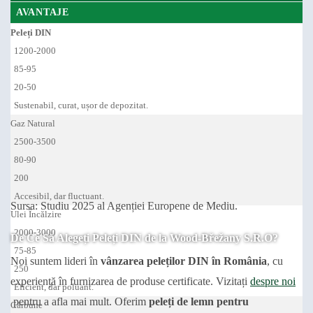
AVANTAJE
Peleți DIN
1200-2000
85-95
20-50
Sustenabil, curat, ușor de depozitat.
Gaz Natural
2500-3500
80-90
200
Accesibil, dar fluctuant.
Sursa: Studiu 2025 al Agenției Europene de Mediu.
Ulei Încălzire
2000-3000
De Ce Să Alegeți Peleți DIN de la Wood-Břežany S.R.O?
75-85
Noi suntem lideri în
vânzarea peleților DIN în România
, cu
250
experiență în furnizarea de produse certificate. Vizitați
despre noi
Eficient, dar poluant.
pentru a afla mai mult. Oferim
peleți de lemn pentru
Cărbune