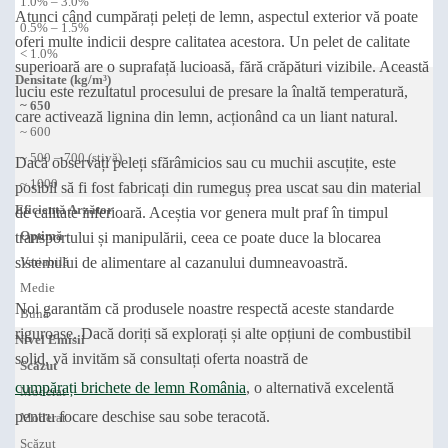
1.0% – 3.0%
Atunci când cumpărați peleți de lemn, aspectul exterior vă poate
0.5% – 1.5%
oferi multe indicii despre calitatea acestora. Un pelet de calitate
< 1.0%
superioară are o suprafață lucioasă, fără crăpături vizibile. Această
Densitate (kg/m³)
luciu este rezultatul procesului de presare la înaltă temperatură,
~ 650
care activează lignina din lemn, acționând ca un liant natural.
~ 600
~ 500 – 700 (stivă)
Dacă observați peleți sfărâmicios sau cu muchii ascuțite, este
~ 1000
posibil să fi fost fabricați din rumeguș prea uscat sau din material
Eficiență Arzător
de calitate inferioară. Aceștia vor genera mult praf în timpul
Optimă
transportului și manipulării, ceea ce poate duce la blocarea
sistemului de alimentare al cazanului dumneavoastră.
Variabilă
Medie
Noi garantăm că produsele noastre respectă aceste standarde
Bună
riguroase. Dacă doriți să explorați și alte opțiuni de combustibil
Nivel Emisii
solid, vă invităm să consultați oferta noastră de
Scăzut
cumpărați brichete de lemn România
, o alternativă excelentă
Moderat
pentru focare deschise sau sobe teracotă.
Moderat
Scăzut