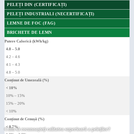
PELEȚI DIN (CERTIFICAȚI)
PELEȚI INDUSTRIALI (NECERTIFICAȚI)
LEMNE DE FOC (FAG)
BRICHETE DE LEMN
Putere Calorică (kWh/kg)
4.8 – 5.0
4.2 – 4.6
4.1 – 4.3
4.8 – 5.0
Conținut de Umezeală (%)
< 10%
10% – 15%
15% – 20%
< 10%
Conținut de Cenușă (%)
< 0.7%
Cum să recunoașteți calitatea superioară a peleților?